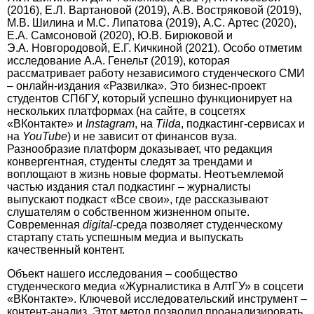
(2016), Е.Л. Вартановой (2019), А.В. Востряковой (2019),
М.В. Шилина и М.С. Липатова (2019), А.С. Артес (2020),
Е.А. Самсоновой (2020), Ю.В. Бирюковой и
Э.А. Новгородовой, Е.Г. Кичкиной (2021). Особо отметим
исследование А.А. Генельт (2019), которая
рассматривает работу независимого студенческого СМИ
– онлайн-издания «Развилка». Это бизнес-проект
студентов СПбГУ, который успешно функционирует на
нескольких платформах (на сайте, в соцсетях
«ВКонтакте» и
Instagram
, на
Tilda
, подкастинг-сервисах и
на
YouTube
) и не зависит от финансов вуза.
Разнообразие платформ доказывает, что редакция
конвергентная, студенты следят за трендами и
воплощают в жизнь новые форматы. Неотъемлемой
частью издания стал подкастинг – журналисты
выпускают подкаст «Все свои», где рассказывают
слушателям о собственном жизненном опыте.
Современная
digital
-среда позволяет студенческому
стартапу стать успешным медиа и выпускать
качественный контент.
Объект нашего исследования – сообщество
студенческого медиа «Журналистика в АлтГУ» в соцсети
«ВКонтакте». Ключевой исследовательский инструмент –
контент-анализ. Этот метод позволил проанализировать