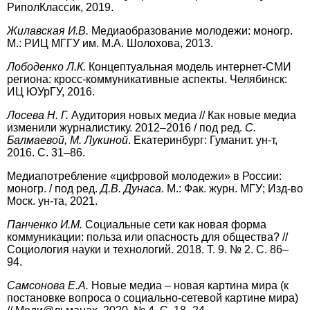
РиполКлассик, 2019.
Ж
илавская И.В.
Медиаобразование молодежи: моногр.
М.: РИЦ МГГУ им. М.А. Шолохова, 2013.
Л
ободенко Л.К.
Концептуальная модель интернет-СМИ
региона: кросс-коммуникативные аспекты. Челябинск:
ИЦ ЮУрГУ, 2016.
Л
осева Н. Г.
Аудитория новых медиа // Как новые медиа
изменили журналистику. 2012–2016 / под ред.
С.
Балмаевой, М. Лукиной
. Екатеринбург: Гуманит. ун-т,
2016. С. 31–86.
М
едиапотребление «цифровой молодежи» в России:
моногр. / под ред.
Д.В. Дунаса
. М.: Фак. журн. МГУ; Изд-во
Моск. ун-та, 2021.
П
анченко И.М.
Социальные сети как новая форма
коммуникации: польза или опасность для общества? //
Социология науки и технологий. 2018. Т. 9. № 2. С. 86–
94.
С
амсонова Е.А.
Новые медиа – новая картина мира (к
постановке вопроса о социально-сетевой картине мира)