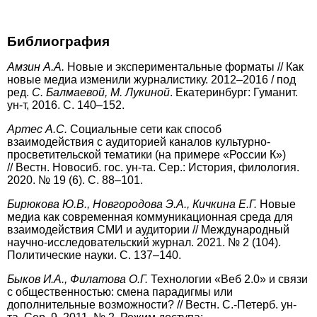
Библиография
А
мзин А.А.
Новые и экспериментальные форматы // Как
новые медиа изменили журналистику. 2012–2016 / под
ред.
С. Балмаевой, М. Лукиной
. Екатеринбург: Гуманит.
ун-т, 2016. С. 140–152.
А
ртес А.С.
Социальные сети как способ
взаимодействия с аудиторией каналов культурно-
просветительской тематики (на примере «России К»)
// Вестн. Новосиб. гос. ун-та. Сер.: История, филология.
2020. № 19 (6). С. 88–101.
Б
ирюкова Ю.В., Новгородова Э.А., Кичкина Е.Г.
Новые
медиа как современная коммуникационная среда для
взаимодействия СМИ и аудитории // Международный
научно-исследовательский журнал. 2021. № 2 (104).
Политические науки. С. 137–140.
Б
ыков И.А., Филатова О.Г.
Технологии «Веб 2.0» и связи
с общественностью: смена парадигмы или
дополнительные возможности? // Вестн. С.-Петерб. ун-