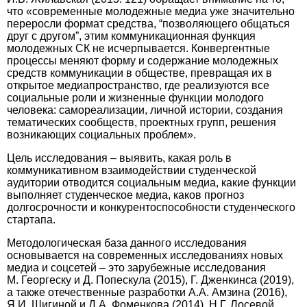
что «современные молодежные медиа уже значительно
переросли формат средства, “позволяющего общаться
друг с другом”, этим коммуникационная функция
молодежных СК не исчерпывается. Конвергентные
процессы меняют форму и содержание молодежных
средств коммуникации в обществе, превращая их в
открытое медиапространство, где реализуются все
социальные роли и жизненные функции молодого
человека: самореализации, личной истории, создания
тематических сообществ, проектных групп, решения
возникающих социальных проблем».
Цель исследования – выявить, какая роль в
коммуникативном взаимодействии студенческой
аудитории отводится социальным медиа, какие функции
выполняет студенческое медиа, каков прогноз
долгосрочности и конкурентоспособности студенческого
стартапа.
Методологическая база данного исследования
основывается на современных исследованиях новых
медиа и соцсетей – это зарубежные исследования
M. Георгеску и Д. Попескула (2015), Г. Дженкинса (2019),
а также отечественные разработки А.А. Амзина (2016),
Я.И. Шигиной и Д.А. Фоменкова (2014), Н.Г. Лосевой