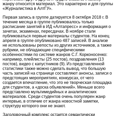
жанру относится материал. Это характерно и для группы
«Журналистика в АлтГУ».
Первая запись в группе датируется 8 октября 2018 г. В
течение месяца в группе публиковалось только
расписание занятий в ИД «Алтапресс» и информация о
зачетах, экзаменах, пересдачах. В нояб­ре стали
публиковаться первые материалы студентов. На конец
апреля в группе опубликовано 487 записей. В анализе
не использованы репосты из других источников, а также
рубрики, не обладающие специфическими
особенностями по системе жанров С.Г. Корконосенко:
например, плейлисты (25 постов), поздравления (13
постов), видео с капустников (9). Из представленной
статистики также можно сделать вывод, что большую
часть записей на странице составляют анонсы, записи о
предстоящих мероприятиях, конкурсах, от чего
создается впечатление, что это не творческая площадка
для студентов, а «доска объявлений». Меньше всего
представлено мультимедийных и аналитических
материалов. Среди студентов очень популярен жанр
интервью, в отличие от жанра новостной заметки,
структуру которого они не знают.
Заголовочный комплекс остается семантически