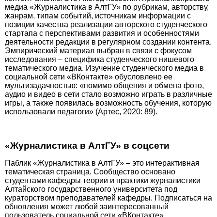
медиа «Журналистика в АлтГУ» по рубрикам, авторству,
жанрам, типам событий, источникам информации с
позиции качества реализации авторского студенческого
стартапа с перспективами развития и особенностями
деятельности редакции в регулярном создании контента.
Эмпирический материал выбран в связи с фокусом
исследования – специфика студенческого нишевого
тематического медиа. Изучение студенческого медиа в
социальной сети «ВКонтакте» обусловлено ее
мультизадачностью: «помимо общения и обмена фото,
аудио и видео в сети стало возможно играть в различные
игры, а также появилась возможность обучения, которую
использовали педагоги» (Артес, 2020: 89).
«Журналистика в АлтГУ» в соцсети
Паблик «Журналистика в АлтГУ» – это интерактивная
тематическая страница. Сообщество основано
студентами кафед­ры теории и практики журналистики
Алтайского государственного университета под
кураторством преподавателей кафед­ры. Подписаться на
обновления может любой заинтересованный
пользователь социальной сети «ВКонтакте».