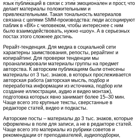
язык публикаций в связи с этим эмоционален и прост, что
делает материалы положительными и
привлекательными. Такая тональность материалов
связана с целями SMM-производства: люди ассоциируют
паблик в «ВК» с человеком, чтобы интереснее с ним
было взаимодействовать, нужно «шоу». А в серьезных
постах этого сложнее достичь.
Рерайт-тенденция. Для медиа в социальной сети
характерны заимствования, репосты, рерайтинг и
копирайтинг. Для проверки тенденции мы
проанализировали материалы группы на предмет
авторства. К авторским публикациям были отнесены
материалы от 3 тыс. знаков, в которых прослеживается
авторская работа (авторская мысль, подбор и
переработка информации из источника, подбор или
создание иллюстрации, аудио и видео монтаж),
подготовка которых явно занимает более 15–30 мин.
Чаще всего это крупные тексты, сверстанные в
редакторе статей, видео и подкасты.
Авторские посты – материалы до 3 тыс. знаков, которые
оформлены в поле для записи, а не в редакторе статей.
Чаще всего это материалы из рубрики советов и
рекомендации от преподавателей, аудиоподборки,