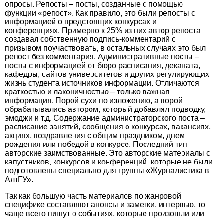
опросы. Репосты – посты, созданные с помощью
функции «репост». Как правило, это были репосты с
информацией о предстоящих конкурсах и
конференциях. Примерно к 25% из них автор репоста
создавал собственную подпись-комментарий с
призывом поучаствовать, в остальных случаях это был
репост без комментария. Административные посты –
посты с информацией от бюро расписания, деканата,
кафедры, сайтов университетов и других регулирующих
жизнь студента источников информации. Отличаются
краткостью и лаконичностью – только важная
информация. Порой сухи по изложению, а порой
обрабатывались автором, который добавлял подводку,
эмоджи и т.д. Содержание администраторского поста –
расписание занятий, сообщения о конкурсах, вакансиях,
акциях, поздравления с общим праздником, днем
рождения или победой в конкурсе. Последний тип –
авторские заимствованные. Это авторские материалы с
капустников, конкурсов и конференций, которые не были
подготовлены специально для группы «Журналистика в
АлтГУ».
Так как большую часть материалов по жанровой
специфике составляют анонсы и заметки, интервью, то
чаще всего пишут о событиях, которые произошли или