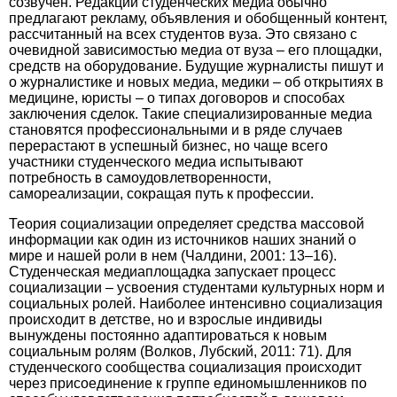
созвучен. Редакции студенческих медиа обычно
предлагают рекламу, объявления и обобщенный контент,
рассчитанный на всех студентов вуза. Это связано с
очевидной зависимостью медиа от вуза – его площадки,
средств на оборудование. Будущие журналисты пишут и
о журналистике и новых медиа, медики – об открытиях в
медицине, юристы – о типах договоров и способах
заключения сделок. Такие специализированные медиа
становятся профессиональными и в ряде случаев
перерастают в успешный бизнес, но чаще всего
участники студенческого медиа испытывают
потребность в самоудовлетворенности,
самореализации, сокращая путь к профессии.
Теория социализации определяет средства массовой
информации как один из источников наших знаний о
мире и нашей роли в нем (Чалдини, 2001: 13–16).
Студенческая медиаплощадка запускает процесс
социализации – усвоения студентами культурных норм и
социальных ролей. Наиболее интенсивно социализация
происходит в детстве, но и взрослые индивиды
вынуждены постоянно адаптироваться к новым
социальным ролям (Волков, Лубский, 2011: 71). Для
студенческого сообщества социализация происходит
через присоединение к группе единомышленников по