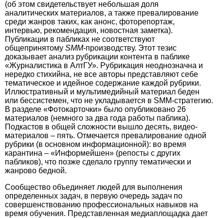
(об этом свидетельствует небольшая доля
аналитических материалов, а также превалирование
среди жанров таких, как анонс, фоторепортаж,
интервью, рекомендация, новостная заметка).
Публикации в пабликах не соответствуют
общепринятому
SMM
-производству. Этот тезис
доказывает анализ рубрикации контента в паблике
«Журналистика в АлтГУ». Руб­рикация неоднозначна и
нередко стихийна, не все авторы представляют себе
тематическое и идейное содержание каж­дой рубрики.
Иллюстративный и мультимедийный материал беден
или бессистемен, что не укладывается в SMM-стратегию.
В разделе «Фотокарточки» было опубликовано 26
материалов (немного за два года работы паблика).
Подкастов в общей сложности вышло десять, видео­
материалов – пять. Отмечается превалирование одной
рубрики (в основном информационной): во время
карантина – «Информейшен» (репосты с других
пабликов), что позже сделало группу тематически и
жанрово бедной.
Сообщество объединяет людей для выполнения
определенных задач, в первую очередь задач по
совершенствованию профессиональных навыков на
время обучения. Представленная медиаплощадка дает