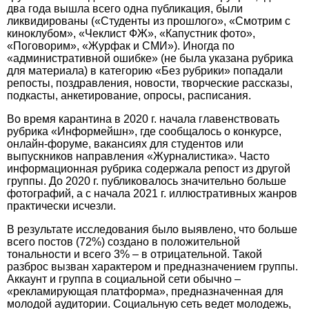
два года вышла всего одна публикация, были
ликвидированы («Студенты из прошлого», «Смотрим с
киноклубом», «Чеклист ФЖ», «Капустник фото»,
«Поговорим», «Журфак и СМИ»). Иногда по
«административной ошибке» (не была указана рубрика
для материала) в категорию «Без рубрики» попадали
репосты, поздравления, новос­ти, творческие рассказы,
подкас­ты, анкетирование, опросы, расписания.
Во время карантина в 2020 г. начала главенствовать
рубрика «Информейшн», где сообщалось о конкурсе,
онлайн-форуме, вакансиях для студентов или
выпускников направления «Журналистика». Часто
информационная рубрика содержала репост из другой
группы. До 2020 г. публиковалось значительно больше
фотографий, а с начала 2021 г. иллюстративных жанров
практически исчезли.
В результате исследования было выявлено, что больше
всего постов (72%) создано в положительной
тональности и всего 3% – в отрицательной. Такой
разброс вызван характером и предназначением группы.
Аккаунт и группа в социальной сети обычно –
«рекламирующая платформа», предназначенная для
молодой аудитории. Социальную сеть ведет молодежь,