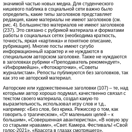
значимой частью новых медиа. Для студенческого
нишевого паблика в социальной сети важно было
определить, какие типы заголовков представляет
редакция, какие материалы не имеют заголовков (см.
рис. 4). Большинство материалов не имеют заголовков
(237). Это связано с рубрикой материала и форматами
работы в социальных сетях (необходима краткость,
точность, яркая «картинка» и понятное описание,
рубрикация). Многие посты имеют сугубо
информационный характер и не нуждаются в
специальном авторском заголовке. Также не нуждаются
в заголовках рубрики «Преподаватель рекомендует»,
«Информейшн», «Фотокарточки», «Советы
журналистам». Репосты публикуются без заголовков, так
как это не авторский материал.
Авторские или художественные заголовки (107) – те, над
которыми автор хорошо подумал, качественно связал с
текс­том своего материала, создал какую-то
выразительность, использовал игру слов и т.д.,
например: «Без слов, без крика. Режиссер о том, как
говорить о трагическом», «От маленьких целей – к
большим», «Совершенная авантюристка», «В новую эру
со старыми нравами», «Свет. Камера. Фестиваль! «Свой
голос-2021», «Красота в глазах смотрящего».