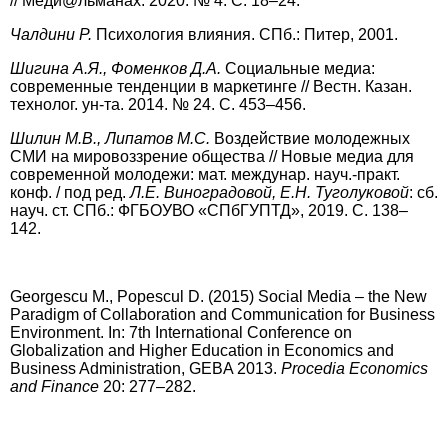
// Меди@льманах. 2020. № 4. С. 18–24.
Ч
алдини Р.
Психология влияния. СПб.: Питер, 2001.
Ш
игина А.Я., Фоменков Д.А.
Социальные медиа:
современные тенденции в маркетинге // Вестн. Казан.
технолог. ун-та. 2014. № 24. С. 453–456.
Ш
илин М.В., Липатов М.С.
Воздействие молодежных
СМИ на мировоззрение общества // Новые медиа для
современной молодежи: мат. междунар. науч.-практ.
конф. / под ред.
Л.Е. Виноградовой, Е.Н. Туголуковой
: cб.
науч. ст. СПб.: ФГБОУВО «СПбГУПТД», 2019. С. 138–
142.
G
eorgescu M., Popescul D. (2015) Social Media – the New
Paradigm of Collaboration and Communication for Business
Environment. In: 7th International Conference on
Globalization and Higher Education in Economics and
Business Administration, GEBA 2013.
Procedia Economics
and Finance
20: 277–282.