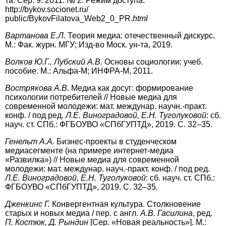
та. Сер. 9. 2011. № 2. Режим доступа:
http://bykov.socionet.ru/
public/BykovFilatova_Web2_0_PR.
html
В
артанова Е.Л.
Теория медиа: отечественный дискурс.
М.: Фак. журн. МГУ; Изд-во Моск. ун-та, 2019.
В
олков Ю.Г., Лубский А.В.
Основы социологии: учеб.
пособие. М.: Альфа-М; ИНФРА-М, 2011.
В
острякова А.В.
Медиа как досуг: формирование
психологии потребителей // Новые медиа для
современной молодежи: мат. междунар. научн.-практ.
конф. / под ред.
Л.Е. Виноградовой, Е.Н. Туголуковой
: cб.
науч. ст. СПб.: ФГБОУВО «СПбГУПТД», 2019. С. 32–35.
Г
енельт А.А.
Бизнес-проекты в студенческом
медиасегменте (на примере интернет-медиа
«Развилка») // Новые медиа для современной
молодежи: мат. междунар. науч.-практ. конф. / под ред.
Л.Е. Виноградовой, Е.Н. Туголуковой
: cб. науч. ст. СПб.:
ФГБОУВО «СПбГУПТД», 2019. С. 32–35.
Д
женкинс Г.
Конвергентная культура. Столкновение
старых и новых медиа / пер. с англ.
А.В. Гасилина
, ред.
П. Костюк, Д. Рындин
[Сер. «Новая реальность»]. М.: