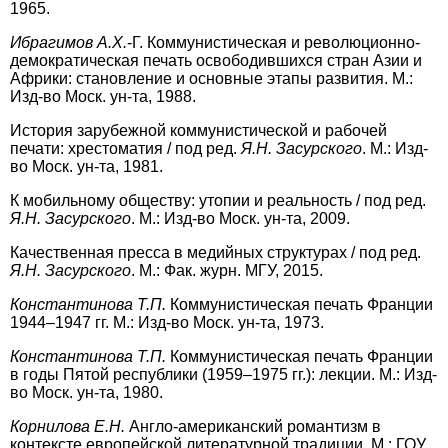
1965.
Ибрагимов А.Х.
-Г. Коммунистическая и революционно-
демократическая печать освободившихся стран Азии и
Африки: становление и основные этапы развития. М.:
Изд-во Моск. ун-та, 1988.
История зарубежной коммунистической и рабочей
печати: хрестоматия / под ред.
Я.Н. Засурского
. М.: Изд-
во Моск. ун-та, 1981.
К мобильному обществу: утопии и реальность / под ред.
Я.Н. Засурского
. М.: Изд-во Моск. ун-та, 2009.
Качественная пресса в медийных структурах / под ред.
Я.Н. Засурского
. М.: Фак. журн. МГУ, 2015.
Константинова Т.П.
Коммунистическая печать Франции
1944–1947 гг. М.: Изд-во Моск. ун-та, 1973.
Константинова Т.П.
Коммунистическая печать Франции
в годы Пятой республики (1959–1975 гг.): лекции. М.: Изд-
во Моск. ун-та, 1980.
Корнилова Е.Н.
Англо-американский романтизм в
контексте европейской литературной традиции. М.: ГОУ