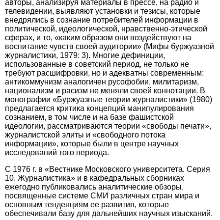
авторы, анализируя материалы в прессе, на радио и
телевидении, выявляют установки и тезисы, которые
внедря­лись в сознание потребителей информации в
политической, идеологической, нравственно-этической
сферах, и то, «каким образом они воздействуют на
воспитание чувств своей аудитории» (Мифы буржуазной
журналистики, 1979: 3). Многие дефиниции,
использованные в советский период, не только не
требуют расшифровки, но и адекватны современным:
антикоммунизм аналогичен русофобии, милитаризм,
национализм и расизм не меняли своей коннотации. В
монографии «Буржуазные теории журналистики» (1980)
предлагается критика концепций манипулирования
сознанием, в том числе и на базе фашистской
идеологии, рассматриваются теории «свободы печати»,
журналистской элиты и «свободного потока
информации», которые были в центре научных
исследований того периода.
С 1976 г. в «Вестнике Московского университета. Серия
10. Журналистика» и в кафедральных сборниках
ежегодно публиковались аналитические обзоры,
посвященные системе СМИ различных стран мира и
основным тенденциям ее развития, которые
обеспечивали базу для дальнейших научных изысканий.