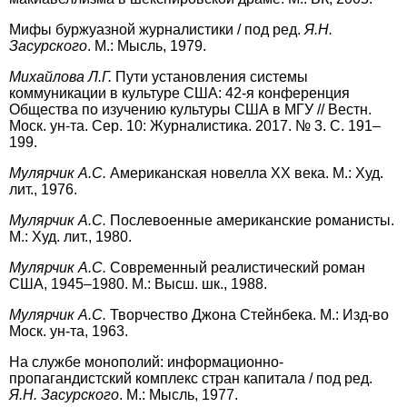
Мифы буржуазной журналистики / под ред.
Я.Н.
Засурского
. М.: Мысль, 1979.
Михайлова Л.Г.
Пути установления системы
коммуникации в культуре США: 42-я конференция
Общества по изучению культуры США в МГУ // Вестн.
Моск. ун-та. Сер. 10: Журналистика. 2017. № 3. С. 191–
199.
Мулярчик А.С.
Американская новелла ХХ века. М.: Худ.
лит., 1976.
Мулярчик А.С.
Послевоенные американские романисты.
М.: Худ. лит., 1980.
Мулярчик А.С.
Современный реалистический роман
США, 1945–1980. М.: Высш. шк., 1988.
Мулярчик А.С.
Творчество Джона Стейнбека. М.: Изд-во
Моск. ун-та, 1963.
На службе монополий: информационно-
пропагандистский комплекс стран капитала / под ред.
Я.Н. Засурского
. М.: Мысль, 1977.