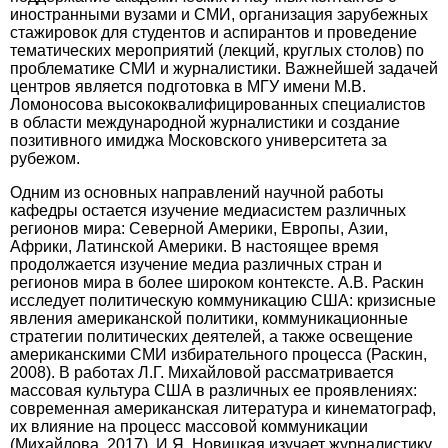
иностранными вузами и СМИ, организация зарубежных
стажировок для студентов и аспирантов и проведение
тематических мероприятий (лекций, круглых столов) по
проблематике СМИ и журналистики. Важнейшей задачей
центров является подготовка в МГУ имени М.В.
Ломоносова высококвалифицированных специалистов
в области международной журналистики и создание
позитивного имиджа Московского университета за
рубежом.
Одним из основных направлений научной работы
кафедры остается изучение медиасистем различных
регионов мира: Северной Америки, Европы, Азии,
Африки, Латинской Америки. В настоящее время
продолжается изучение медиа различных стран и
регионов мира в более широком контексте. А.В. Раскин
исследует политическую коммуникацию США: кризисные
явления американской политики, коммуникационные
стратегии политических деятелей, а также освещение
американскими СМИ избирательного процесса (Раскин,
2008). В работах Л.Г. Михайловой рассматривается
массовая культура США в различных ее проявлениях:
современная американская литература и кинематограф,
их влия­ние на процесс массовой коммуникации
(Михайлова, 2017). И.Я. Новицкая изучает журналистику