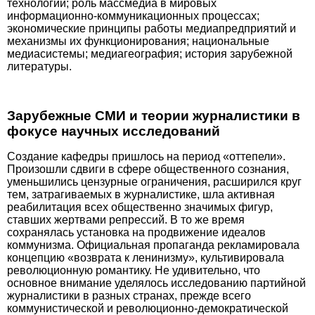
технологий; роль масс­медиа в мировых
информационно-коммуникационных процессах;
экономические принципы работы медиапредприятий и
механизмы их функционирования; национальные
медиасистемы; медиагеография; история зарубежной
литературы.
Зарубежные СМИ и теории журналистики в
фокусе научных исследований
Создание кафедры пришлось на период «оттепели».
Произошли сдвиги в сфере общественного сознания,
уменьшились цензурные ограничения, расширился круг
тем, затрагиваемых в журналистике, шла активная
реабилитация всех общественно значимых фигур,
ставших жертвами репрессий. В то же время
сохранялась установка на продвижение идеалов
коммунизма. Официальная пропаганда рекламировала
концепцию «возврата к ленинизму», культивировала
революционную романтику. Не удивительно, что
основное внимание уделялось исследованию партийной
журналистики в разных странах, прежде всего
коммунистической и революционно-демократической