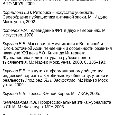
ВПО МГУЛ, 2009.
Корнилова Е.Н.
Риторика – искусство убеждать.
Своеобразие публицистики античной эпохи. М.: Изд-во
Моск. ун-та, 2002.
Котенок Р.Я.
Телевидение ФРГ в двух измерениях. М.:
Искусство, 1978.
Круглов Е.В.
Массовая коммуникация в Восточной и
Юго-Восточной Азии: тенденции и особенности развития
накануне XXI века // От Книги до Интернета:
Журналистика и литература на рубеже нового
тысячелетия. М.: Изд-во Моск. ун-та, 2000. С. 185–193.
Круглов Е.В.
На пути к информационному обществу:
индийский вариант // К мобильному обществу: утопии и
реальность / под ред.
Я.Н. Засурского
. М.: Изд-во Моск.
ун-та, 2009.
Круглов Е.В.
Пресса Южной Кореи. М.: ИКАР, 2005.
Кумылганова И.А.
Профессиональная этика журналиста
в США. М.: Фак. журн. МГУ, 2003.