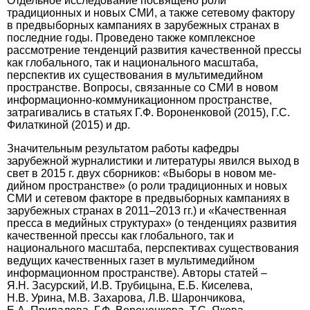
Отдельное исследование посвящено роли
традиционных и новых СМИ, а также сетевому фактору
в предвыборных кампаниях в зарубежных странах в
последние годы. Проведено также комплексное
рассмотрение тенденций развития качественной прессы
как глобального, так и национального масштаба,
перспектив их существования в мультимедийном
пространстве. Вопросы, связанные со СМИ в новом
информационно-коммуникационном пространстве,
затрагивались в статьях Г.Ф. Вороненковой (2015), Г.С.
Филаткиной (2015) и др.
Значительным результатом работы кафедры
зарубежной журналистики и литературы явился выход в
свет в 2015 г. двух сборников: «Выборы в новом ме­
дийном пространстве» (о роли традиционных и новых
СМИ и сетевом факторе в предвыборных кампаниях в
зарубежных странах в 2011–2013 гг.) и «Качественная
пресса в медийных структурах» (о тенденциях развития
качественной прессы как глобального, так и
национального масштаба, перспективах существования
ведущих качественных газет в мультимедийном
информационном пространстве). Авторы статей –
Я.Н. Засурский, И.В. Трубицына, Е.Б. Киселева,
Н.В. Урина, М.В. Захарова, Л.В. Шарончикова,