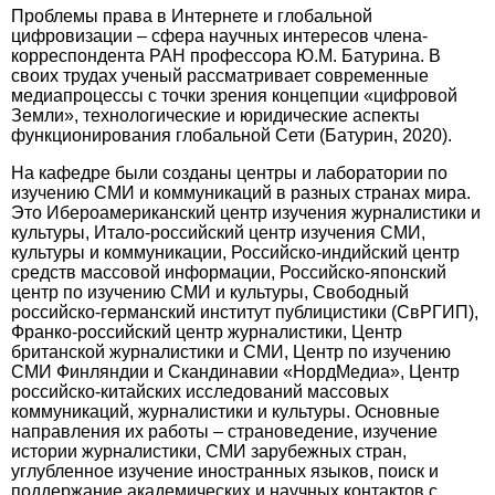
Проблемы права в Интернете и глобальной
цифровизации – сфера научных интересов члена-
корреспондента РАН профессора Ю.М. Батурина. В
своих трудах ученый рассматривает современные
медиапроцессы с точки зрения концепции «цифровой
Земли», технологические и юридические аспекты
функционирования глобальной Сети (Батурин, 2020).
На кафедре были созданы центры и лаборатории по
изучению СМИ и коммуникаций в разных странах мира.
Это Ибероамериканский центр изучения журналистики и
культуры, Итало-российский центр изучения СМИ,
культуры и коммуникации, Российско-индийский центр
средств массовой информации, Российско-японский
центр по изучению СМИ и культуры, Свободный
российско-германский институт пуб­лицистики (СвРГИП),
Франко-российский центр журналистики, Центр
британской журналистики и СМИ, Центр по изу­чению
СМИ Финляндии и Скандинавии «НордМедиа», Центр
российско-китайских исследований массовых
коммуникаций, журналистики и культуры. Основные
направления их работы – страноведение, изучение
истории журналистики, СМИ зарубежных стран,
углубленное изучение иностранных языков, поиск и
поддержание академических и научных контактов с