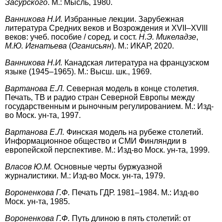
Засурского
. М.: Мысль, 1980.
Ванникова Н.И.
Избранные лекции. Зарубежная
литература Средних веков и Возрождения и XVII–XVIII
веков: учеб. пособие / соред. и сост.
Н.Э. Микеладзе
,
М.Ю. Игнатьева
(
Оганисьян
). М.: ИКАР, 2020.
Ванникова Н.И.
Канадская литература на французском
языке (1945–1965). М.: Высш. шк., 1969.
Вартанова Е.Л.
Северная модель в конце столетия.
Печать, ТВ и радио стран Северной Европы между
государственным и рыночным регулированием. М.: Изд-
во Моск. ун-та, 1997.
Вартанова Е.Л.
Финская модель на рубеже столетий.
Информационное общество и СМИ Финляндии в
европейской перспективе. М.: Изд-во Моск. ун-та, 1999.
Власов Ю.М.
Основные черты буржуазной
журналистики. М.: Изд-во Моск. ун-та, 1979.
Вороненкова Г.Ф.
Печать ГДР. 1981–1984. М.: Изд-во
Моск. ун-та, 1985.
Вороненкова Г.Ф.
Путь длиною в пять столетий: от