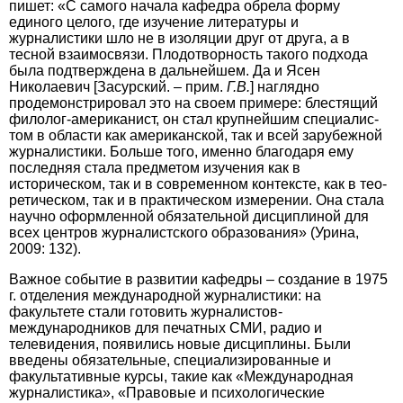
пишет: «С самого начала кафедра обрела форму
единого целого, где изучение литературы и
журналистики шло не в изоляции друг от друга, а в
тесной взаимосвязи. Плодотворность такого подхода
была подтверждена в дальнейшем. Да и Ясен
Николаевич [Засурский. – прим.
Г.В.
] наглядно
продемонстрировал это на своем примере: блестящий
филолог-американист, он стал крупнейшим специалис­
том в области как американской, так и всей зарубежной
журналистики. Больше того, именно благодаря ему
последняя стала предметом изучения как в
историческом, так и в современном контексте, как в тео­
ретическом, так и в практическом измерении. Она стала
научно оформленной обязательной дисциплиной для
всех цент­ров журналистского образования» (Урина,
2009: 132).
Важное событие в развитии кафедры – создание в 1975
г. отделения международной журналистики: на
факультете стали готовить журналистов-
международников для печатных СМИ, радио и
телевидения, появились новые дисциплины. Были
введены обязательные, специализированные и
факультативные курсы, такие как «Меж­дународная
журналистика», «Правовые и психологические