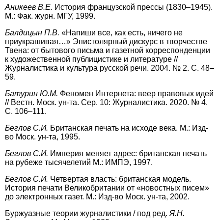
Аникеев В.Е.
История французской прессы (1830–1945).
М.: Фак. журн. МГУ, 1999.
Балдицын П.В.
«Напиши все, как есть, ничего не
приукрашивая…» Эпистолярный дискурс в творчестве
Твена: от бытового письма и газетной корреспонденции
к художественной публицистике и литературе //
Журналистика и культура русской речи. 2004. № 2. С. 48–
59.
Батурин Ю.М.
Феномен Интернета: веер правовых идей
// Вестн. Моск. ун-та. Сер. 10: Журналистика. 2020. № 4.
С. 106–111.
Беглов С.И.
Британская печать на исходе века. М.: Изд-
во Моск. ун-та, 1995.
Беглов С.И.
Империя меняет адрес: британская печать
на рубеже тысячелетий М.: ИМПЭ, 1997.
Беглов С.И.
Четвертая власть: британская модель.
История печати Великобритании от «новостных писем»
до электронных газет. М.: Изд-во Моск. ун-та, 2002.
Буржуазные теории журналистики / под ред.
Я.Н.