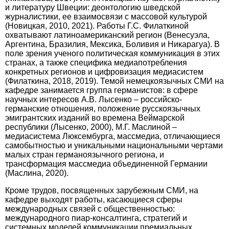
и литературу Швеции: деонтологию шведской
журналистики, ее взаи­мосвязи с массовой культурой
(Новицкая, 2010, 2021). Работы Г.С. Филаткиной
охватывают латиноамериканский регион (Венесуэла,
Аргентина, Бразилия, Мексика, Боливия и Никарагуа). В
поле зрения ученого политическая коммуникация в этих
странах, а также специфика медиапотребления
конкретных регионов и цифровизация медиасистем
(Филаткина, 2018, 2019). Темой немецкоязычных СМИ на
кафедре занимается группа германистов: в сфере
научных интересов А.В. Лысенко – российско-
германские отношения, положение русскоязычных
эмигрантских изданий во времена Веймарской
республики (Лысенко, 2000), М.Г. Маслиной –
медиасистема Люксембурга, массмедиа, отличающиеся
самобытностью и уникальными национальными чертами
малых стран германоязычного региона, и
трансформация массмедиа объединенной Германии
(Маслина, 2020).
Кроме трудов, посвященных зарубежным СМИ, на
кафедре выходят работы, касающиеся сферы
международных связей с общественностью:
международного пиар-консалтинга, стратегий и
системных моделей коммуникации премиальных