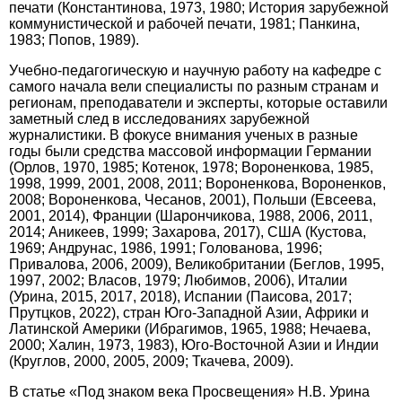
печати (Константинова, 1973, 1980; История зарубежной
коммунистической и рабочей печати, 1981; Панкина,
1983; Попов, 1989).
Учебно-педагогическую и научную работу на кафедре с
самого начала вели специалисты по разным странам и
регионам, преподаватели и эксперты, которые оставили
заметный след в исследованиях зарубежной
журналистики. В фокусе внимания ученых в разные
годы были средства массовой информации Германии
(Орлов, 1970, 1985; Котенок, 1978; Вороненкова, 1985,
1998, 1999, 2001, 2008, 2011; Вороненкова, Вороненков,
2008; Вороненкова, Чесанов, 2001), Польши (Евсеева,
2001, 2014), Франции (Шарончикова, 1988, 2006, 2011,
2014; Аникеев, 1999; Захарова, 2017), США (Кустова,
1969; Андрунас, 1986, 1991; Голованова, 1996;
Привалова, 2006, 2009), Велико­британии (Беглов, 1995,
1997, 2002; Власов, 1979; Любимов, 2006)
, Италии
(Урина, 2015, 2017, 2018), Испании (Паисова, 2017;
Прутцков, 2022), стран Юго-Западной Азии, Африки и
Латинской Америки (Ибрагимов, 1965, 1988; Нечаева,
2000; Халин, 1973, 1983), Юго-Восточной Азии и Индии
(Круглов, 2000, 2005, 2009; Ткачева, 2009).
В статье «Под знаком века Просвещения» Н.В. Урина