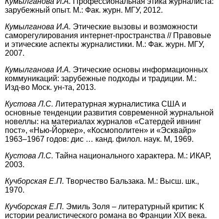
Кумылганова И.А.
Профессиональная этика журналиста:
зарубежный опыт. М.: Фак. журн. МГУ, 2012.
Кумылганова И.А.
Этические вызовы и возможности
саморегулирования интернет-пространства // Правовые
и этические аспекты журналистики. М.: Фак. журн. МГУ,
2007.
Кумылганова И.А.
Этические основы информационных
коммуникаций: зарубежные подходы и традиции. М.:
Изд-во Моск. ун-та, 2013.
Кустова Л.С.
Литературная журналистика США и
основные тенденции развития современной журнальной
новеллы: на материалах журналов «Сатердей ивнинг
пост», «Нью-Йоркер», «Космополитен» и «Эсквайр»
1963–1967 годов: дис … канд. филол. наук. М, 1969.
Кустова Л.С.
Тайна национального характера. М.: ИКАР,
2003.
Кучборская Е.П.
Творчество Бальзака. М.: Высш. шк.,
1970.
Кучборская Е.П.
Эмиль Золя – литературный критик: К
истории реалистического романа во Франции XIX века.