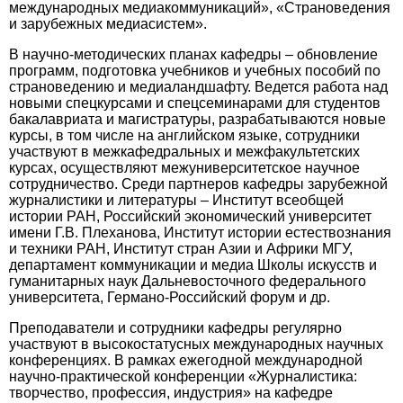
международных медиакоммуникаций», «Страноведения
и зарубежных медиасистем».
В научно-методических планах кафедры – обновление
программ, подготовка учебников и учебных пособий по
страноведению и медиаландшафту. Ведется работа над
новыми спецкурсами и спецсеминарами для студентов
бакалавриата и магистратуры, разрабатываются новые
курсы, в том числе на английском языке, сотрудники
участвуют в межкафед­ральных и межфакультетских
курсах, осуществляют межуниверситетское научное
сотрудничество. Среди партнеров кафед­ры зарубежной
журналистики и литературы – Институт всеобщей
истории РАН, Российский экономический университет
имени Г.В. Плеханова, Институт истории естествознания
и техники РАН, Институт стран Азии и Африки МГУ,
департамент коммуникации и медиа Школы искусств и
гуманитарных наук Дальневосточного федерального
университета, Германо-Российский форум и др.
Преподаватели и сотрудники кафедры регулярно
участвуют в высокостатусных международных научных
конференциях. В рамках ежегодной международной
научно-практической конференции «Журналис­тика:
творчество, профессия, индустрия» на кафедре