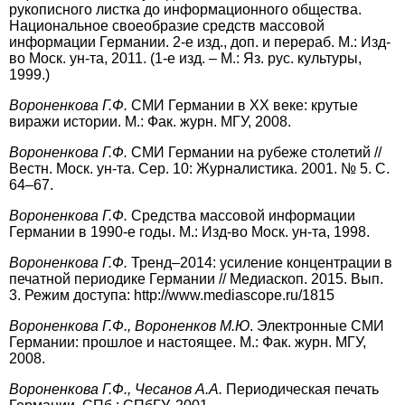
рукописного листка до информационного общества.
Национальное своеобразие средств массовой
информации Германии. 2-е изд., доп. и перераб. М.: Изд-
во Моск. ун-та, 2011. (1-е изд. – М.: Яз. рус. культуры,
1999.)
Вороненкова Г.Ф.
СМИ Германии в ХХ веке: крутые
виражи истории. М.: Фак. журн. МГУ, 2008.
Вороненкова Г.Ф.
СМИ Германии на рубеже столетий //
Вестн. Моск. ун-та. Сер. 10: Журналистика. 2001. № 5. С.
64–67.
Вороненкова Г.Ф.
Средства массовой информации
Германии в 1990-е годы. М.: Изд-во Моск. ун-та, 1998.
Вороненкова Г.Ф.
Тренд–2014: усиление концентрации в
печатной периодике Германии // Медиаскоп. 2015. Вып.
3. Режим доступа: http://www.mediascope.ru/1815
Вороненкова Г.Ф., Вороненков М.Ю
. Электронные СМИ
Германии: прошлое и насто­ящее. М.: Фак. журн. МГУ,
2008.
Вороненкова Г.Ф., Чесанов А.А.
Периодическая печать