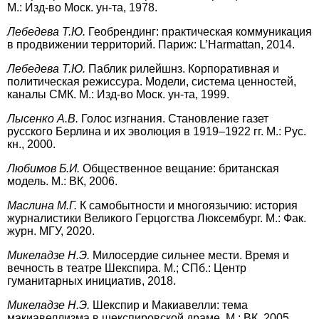
М.: Изд-во Моск. ун-та, 1978.
Лебедева Т.Ю.
Геобрендинг: практическая коммуникация
в продвижении территорий. Париж: L’Harmattan, 2014.
Лебедева Т.Ю.
Паблик рилейшнз. Корпоративная и
политическая режиссура. Модели, система ценностей,
каналы СМК. М.: Изд-во Моск. ун-та, 1999.
Лысенко А.В.
Голос изгнания. Становление газет
русского Берлина и их эволюция в 1919–1922 гг. М.: Рус.
кн., 2000.
Любимов Б.И.
Общественное вещание: британская
модель. М.: ВК, 2006.
Маслина М.Г.
К самобытности и многоязычию: история
журналистики Великого Герцогства Люксембург. М.: Фак.
журн. МГУ, 2020.
Микеладзе Н.Э.
Милосердие сильнее мести. Время и
вечность в театре Шекспира. М.; СПб.: Центр
гуманитарных инициатив, 2018.
Микеладзе Н.Э.
Шекспир и Макиавелли: тема
макиавеллизма в шекспировской драме. М.: ВК, 2005.