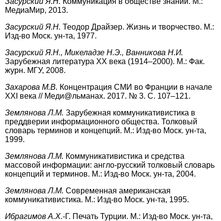
Засурский Я.Н.
Коммуникация в обществе знаний. М.:
МедиаМир, 2013.
Засурский Я.Н.
Теодор Драйзер. Жизнь и творчество. М.:
Изд-во Моск. ун-та, 1977.
Засурский Я.Н., Микеладзе Н.Э., Ванникова Н.И.
Зарубежная литература ХХ века (1914–2000). М.: Фак.
журн. МГУ, 2008.
Захарова М.В.
Концентрация СМИ во Франции в начале
ХХI века // Меди@льманах. 2017. № 3. С. 107–121.
Землянова Л.М.
Зарубежная коммуникативистика в
преддверии информационного общества. Толковый
словарь терминов и концепций. М.: Изд-во Моск. ун-та,
1999.
Землянова Л.М.
Коммуникативистика и средства
массовой информации: англо-русский толковый словарь
концепций и терминов. М.: Изд-во Моск. ун-та, 2004.
Землянова Л.М.
Современная американская
коммуникативистика. М.: Изд-во Моск. ун-та, 1995.
Ибрагимов А.Х.
-Г. Печать Турции. М.: Изд-во Моск. ун-та,