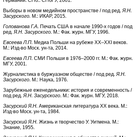
Германии. СПб.: СПбГУ, 2001.
Выборы в новом медийном пространстве / под ред.
Я.Н.
Засурского.
М.: ИКАР, 2015.
Голованова Г.А.
Печать США в начале 1990-х годов / под
ред.
Я.Н. Засурского.
М.: Фак. журн. МГУ, 1996.
Евсеева Л.П.
Медиа Польши на рубеже ХХ–ХХI веков.
М.: Изд-во Моск. ун-та, 2014.
Евсеева Л.П.
СМИ Польши в 1976–2000 гг. М.: Фак. журн.
МГУ, 2001.
Журналистика в буржуазном обществе / под ред.
Я.Н.
Засурского
. М.: Наука, 1976.
Зарубежные еженедельники: история и современность /
под ред.
Я.Н. Засурского
. М.: Фак. журн. МГУ, 2018.
Засурский Я.Н.
Американская литература ХХ века. М.:
Изд-во Моск. ун-та, 1984.
Засурский Я.Н.
Жизнь и творчество У. Уитмена. М.:
Знание, 1955.