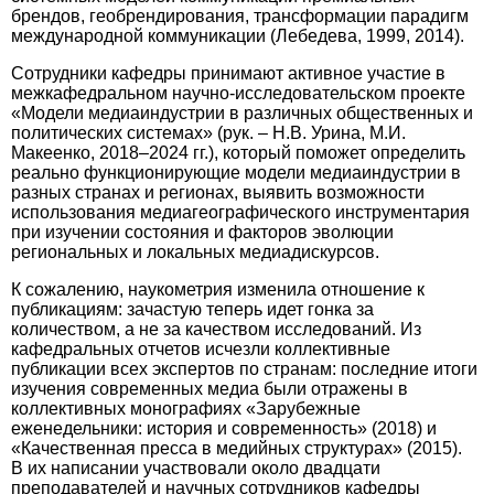
брендов, геобрендирования, трансформации парадигм
международной коммуникации (Лебедева, 1999, 2014).
Сотрудники кафедры принимают активное участие в
межкафедральном научно-исследовательском проекте
«Модели медиаиндустрии в различных общественных и
политических системах» (рук. – Н.В. Урина, М.И.
Макеенко, 2018–2024 гг.), который поможет определить
реально функционирующие модели медиаиндустрии в
разных странах и регионах, выявить возможности
использования медиагеографического инструментария
при изучении состояния и факторов эволюции
региональных и локальных медиадискурсов.
К сожалению, наукометрия изменила отношение к
публикациям: зачастую теперь идет гонка за
количеством, а не за качеством исследований. Из
кафедральных отчетов исчезли коллективные
публикации всех экспертов по странам: последние итоги
изучения современных медиа были отражены в
коллективных монографиях «Зарубежные
еженедельники: история и современность» (2018) и
«Качественная пресса в медийных структурах» (2015).
В их написании участвовали около двадцати
преподавателей и научных сотрудников кафедры