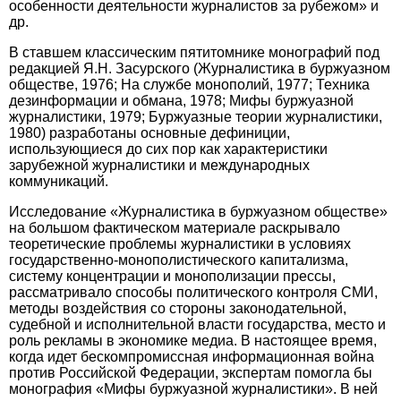
особенности деятельности журналистов за рубежом» и
др.
В ставшем классическим пятитомнике монографий под
редакцией Я.Н. Засурского (Журналистика в буржуазном
обществе, 1976; На службе монополий, 1977; Техника
дезинформации и обмана, 1978; Мифы буржуазной
журналистики, 1979; Буржуазные теории журналистики,
1980) разработаны основные дефиниции,
использующиеся до сих пор как характеристики
зарубежной журналистики и международных
коммуникаций.
Исследование «Журналистика в буржуазном обществе»
на большом фактическом материале раскрывало
теоретические проблемы журналистики в условиях
государственно-монополистического капитализма,
систему концентрации и монополизации прессы,
рассматривало способы политического контроля СМИ,
методы воздействия со стороны законодательной,
судебной и исполнительной власти государства, мес­то и
роль рекламы в экономике медиа. В настоящее время,
когда идет бескомпромиссная информационная война
против Российской Федерации, экспертам помог­ла бы
монография «Мифы буржуазной журналистики». В ней