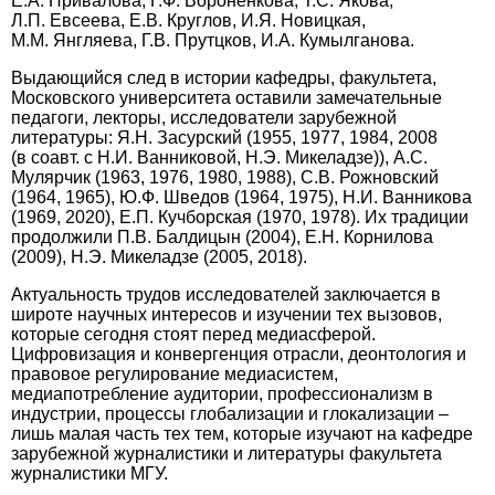
Е.А. Привалова, Г.Ф. Вороненкова, Т.С. Якова,
Л.П. Евсеева, Е.В. Круглов, И.Я. Новицкая,
М.М. Янгляева, Г.В. Прутцков, И.А. Кумылганова.
Выдающийся след в истории кафедры, факультета,
Московского университета оставили замечательные
педагоги, лекторы, исследователи зарубежной
литературы: Я.Н. Засурский (1955, 1977, 1984, 2008
(в соавт. с Н.И. Ванниковой, Н.Э. Микела­дзе)), А.С.
Мулярчик (1963, 1976, 1980, 1988), С.В. Рожновский
(1964, 1965), Ю.Ф. Шведов (1964, 1975), Н.И. Ванникова
(1969, 2020), Е.П. Кучборская (1970, 1978). Их традиции
продолжили П.В. Балдицын (2004), Е.Н. Корнилова
(2009), Н.Э. Микеладзе (2005, 2018).
Актуальность трудов исследователей заключается в
широте научных интересов и изучении тех вызовов,
которые сегодня стоят перед медиасферой.
Цифровизация и конвергенция отрасли, деонтология и
правовое регулирование медиа­систем,
медиапотребление аудитории, профессио­нализм в
индустрии, процессы глобализации и глокализации –
лишь малая часть тех тем, которые изучают на кафедре
зарубежной журналистики и литературы факультета
журналистики МГУ.