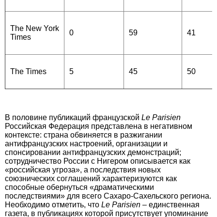
The New York
0
59
41
Times
The Times
5
45
50
В половине публикаций французской
Le Parisien
Российская Федерация представлена в негативном
контексте: страна обвиняется в разжигании
антифранцузских настроений, организации и
спонсировании антифранцузских демонстраций;
сотрудничество России с Нигером описывается как
«российская угроза», а последствия новых
союзнических соглашений характеризуются как
способные обернуться «драматическими
последствиями» для всего Сахаро-Сахельского региона.
Необходимо отметить, что
Le
Parisien
– единственная
газета, в публикациях которой присутствует упоминание