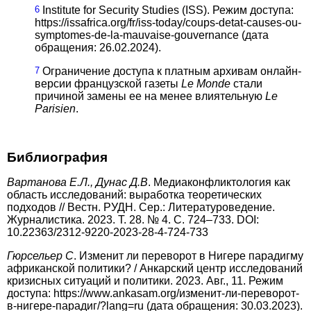
6
Institute for Security Studies (ISS). Режим доступа:
https://issafrica.org/fr/iss-today/coups-detat-causes-ou-
symptomes-de-la-mauvaise-gouvernance (дата
обращения: 26.02.2024).
7
Ограничение доступа к платным архивам онлайн-
версии французской газеты
Le Monde
стали
причиной замены ее на менее влиятельную
Le
Parisien
.
Библиография
В
артанова Е.Л., Дунас Д.В
. Медиаконфликтология как
область исследований: выработка теоретических
подходов // Вестн. РУДН. Сер.: Литературоведение.
Журналистика. 2023. Т. 28. № 4. C. 724–733. DOI:
10.22363/2312-9220-2023-28-4-724-733
Г
юрсельер С
. Изменит ли переворот в Нигере парадигму
африканской политики? / Анкарский центр исследований
кризисных ситуаций и политики. 2023. Авг., 11. Режим
доступа: https://www.ankasam.org/изменит-ли-переворот-
в-нигере-парадиг/?lang=ru (дата обращения: 30.03.2023).