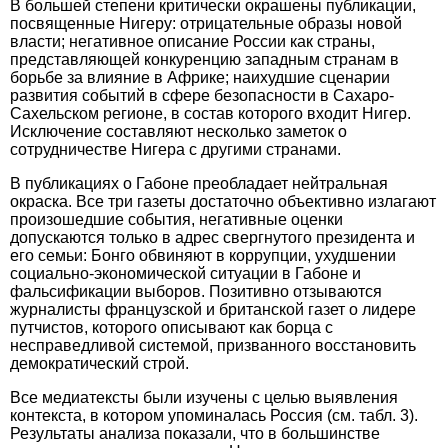
В большей степени критически окрашены публикации,
посвященные Нигеру: отрицательные образы новой
власти; негативное описание России как страны,
представляющей конкуренцию западным странам в
борьбе за влияние в Африке; наихудшие сценарии
развития событий в сфере безопасности в Сахаро-
Сахельском регионе, в состав которого входит Нигер.
Исключение составляют несколько заметок о
сотрудничестве Нигера с другими странами.
В публикациях о Габоне преобладает нейтральная
окраска. Все три газеты достаточно объективно излагают
произошедшие события, негативные оценки
допускаются только в адрес свергнутого президента и
его семьи: Бонго обвиняют в коррупции, ухудшении
социально-экономической ситуации в Габоне и
фальсификации выборов. Позитивно отзываются
журналисты французской и британской газет о лидере
путчистов, которого описывают как борца с
несправедливой системой, призванного восстановить
демократический строй.
Все медиатексты были изучены с целью выявления
контекста, в котором упоминалась Россия (см. табл. 3).
Результаты анализа показали, что в большинстве