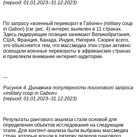
(период: 01.01.2023–31.12.2023)
По запросу «военный переворот в Габоне»
(military coup
in Gabon
) (см. рис. 4) интерес выявлен в 11 странах.
Здесь лиди­рующие позиции занимают Великобритания,
США, Франция, Канада, Индия, Нигерия. Скорее всего,
это объясняется тем, что массмедиа этих стран активно
освещали военные перевороты в африканских странах
и привлекли внимание интернет-ауди­тории.
---
Рисунок 4. Динамика популярности поискового запроса
«military coup in Gabon»
(период: 01.01.2023–31.12.2023)
Результаты рангового анализа стали основой для
определения объектов исследования на следующем
этапе. Для контент-анализа были выбраны массмедиа
стран, которые вошли в пятерку лидеров рангового