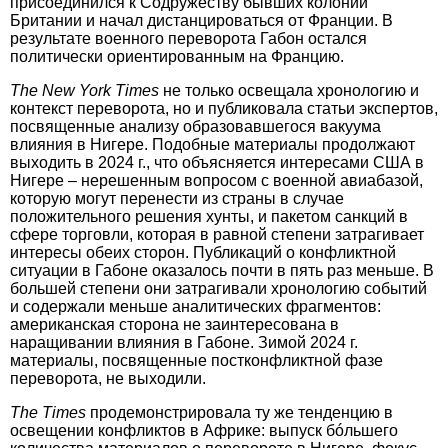
присоединился к Содружеству бывших колоний
Британии и начал дистанцироваться от Франции. В
результате военного переворота Габон остался
политически ориентированным на Францию.
The New
York Times
не только освещала хронологию и
контекст переворота, но и публиковала статьи экспертов,
посвященные анализу образовавшегося вакуума
влияния в Нигере. Подобные материалы продолжают
выходить в 2024 г., что объясняется интересами США в
Нигере – нерешенным вопросом с военной авиабазой,
которую могут перенести из страны в случае
положительного решения хунты, и пакетом санкций в
сфере торговли, которая в равной степени затрагивает
интересы обеих сторон. Публикаций о конфликтной
ситуации в Габоне оказалось почти в пять раз меньше. В
большей степени они затрагивали хронологию событий
и содержали меньше аналитических фрагментов:
американская сторона не заинтересована в
наращивании влияния в Габоне. Зимой 2024 г.
материалы, посвященные постконф­ликтной фазе
переворота, не выходили.
The Times
продемонстрировала ту же тенденцию в
освещении конфликтов в Африке: выпуск бóльшего