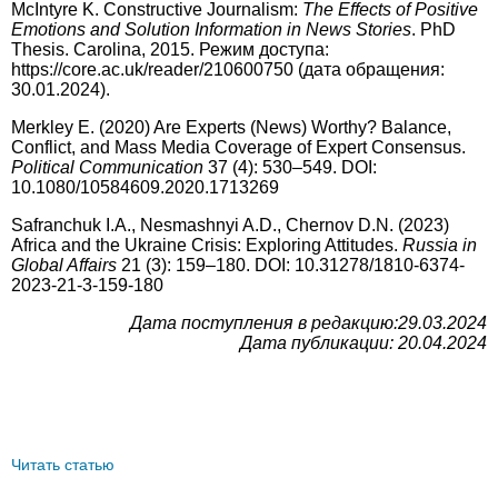
McIntyre K. Constructive Journalism:
The Effects of Positive
Emotions and Solution Information in News Stories
. PhD
Thesis. Carolina, 2015. Режим доступа:
https://core.ac.uk/reader/210600750 (дата обращения:
30.01.2024).
Merkley E. (2020) Are Experts (News) Worthy? Balance,
Conflict, and Mass Media Coverage of Expert Consensus.
Political Communication
37 (4): 530–549. DOI:
10.1080/10584609.2020.1713269
Safranchuk I.A., Nesmashnyi A.D., Chernov D.N. (2023)
Africa and the Ukraine Crisis: Exploring Attitudes.
Russia in
Global Affairs
21 (3): 159–180. DOI: 10.31278/1810-6374-
2023-21-3-159-180
Дата поступления в редакцию:29.03.2024
Дата публикации: 20.04.2024
Читать статью