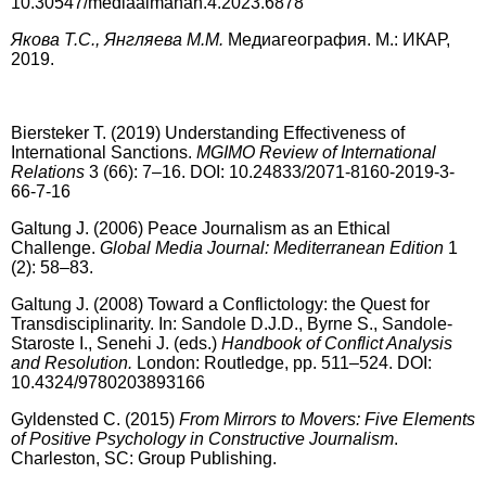
10.30547/mediaalmanah.4.2023.6878
Я
кова Т.С., Янгляева М.М.
Медиагеография. М.: ИКАР,
2019.
Biersteker T. (2019) Understanding Effectiveness of
International Sanctions.
MGIMO Review of International
Relations
3 (66): 7–16. DOI:
10.24833/2071-8160-2019-3-
66-7-16
Galtung J. (2006) Peace Journalism as an Ethical
Challenge.
Global Media Journal: Mediterranean Edition
1
(2): 58–83.
Galtung J. (2008) Toward a Conflictology: the Quest for
Transdisciplinarity. In: Sandole D.J.D., Byrne S., Sandole-
Staroste I., Senehi J. (eds.)
Handbook of Conflict Analysis
and Resolution.
London: Routledge, pp. 511–524. DOI:
10.4324/9780203893166
Gyldensted C. (2015)
From Mirrors to Movers: Five Elements
of Positive Psychology in Constructive Journalism
.
Charleston, SC: Group Publishing.