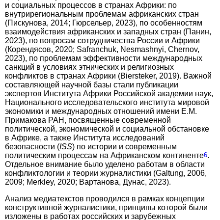
и социальных процессов в странах Африки: по
внутрирегиональным проблемам африканских стран
(Пискунова, 2014; Гюрсельер, 2023), по особенностям
взаимодействия африканских и западных стран (Панин,
2023), по вопросам сотрудничества России и Африки
(Корендясов, 2020; Safranchuk, Nesmashnyi, Chernov,
2023), по проблемам эффективности международных
санкций в условиях этнических и религиозных
конфликтов в странах Африки (Biersteker, 2019). Важной
составляющей научной базы стали публикации
экспертов Института Африки Российской академии наук,
Национального исследовательского института мировой
экономики и международных отношений имени Е.М.
Примакова РАН, посвященные современной
политической, экономической и социальной обстановке
в Африке, а также Института исследований
безопасности (
ISS
) по истории и современным
политическим процессам на Африканском континенте
6
.
Отдельное внимание было уделено работам в облас­ти
конфликтологии и теории журналистики (Galtung, 2006,
2009; Merkley, 2020; Вартанова, Дунас, 2023).
Анализ медиатекстов проводился в рамках концепции
конструктивной журналистики, принципы которой были
изложены в работах российских и зарубежных