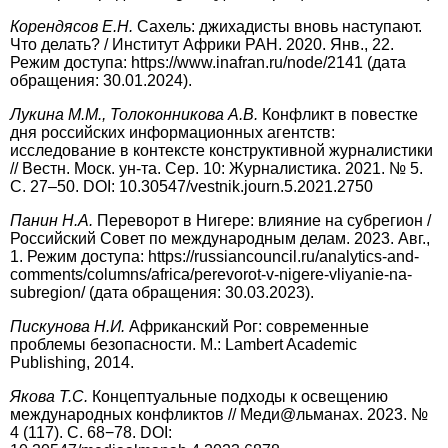
К
орендясов Е.Н.
Сахель: джихадисты вновь наступают.
Что делать? / Институт Африки РАН. 2020. Янв., 22.
Режим доступа: https://www.inafran.ru/node/2141 (дата
обращения: 30.01.2024).
Л
укина М.М., Толоконникова А.В.
Конфликт в повестке
дня российских информационных агентств:
исследование в контексте конструктивной журналистики
// Вестн. Моск. ун-та. Сер. 10: Журналистика. 2021. № 5.
С. 27–50. DOI: 10.30547/vestnik.journ.5.2021.2750
П
анин Н.А.
Переворот в Нигере: влияние на субрегион /
Российский Совет по меж­дународным делам. 2023. Авг.,
1. Режим доступа: https://russiancouncil.ru/analytics-and-
comments/columns/africa/perevorot-v-nigere-vliyanie-na-
subregion/ (дата обращения: 30.03.2023).
П
искунова Н.И.
Африканский Рог: современные
проблемы безопасности. М.: Lambert Academic
Publishing, 2014.
Я
кова Т.С.
Концептуальные подходы к освещению
международных конфликтов // Меди@льманах. 2023. №
4 (117). С. 68−78. DOI: