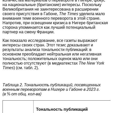
количества материалов о перевороте в Нигере, фокус
на национальные (британские) интересы. Поскольку
Великобритания не заинтересована в расширении
своего присутствия в Габоне,
The Times
уделила мало
внимания теме военного переворота в этой стране.
Напротив, при освещении кризиса в Нигере британская
сторона упоминается как лучший потенциальный
партнер на смену Франции.
Как показало исследование, все газеты выражают
интересы своих стран. Этот тезис доказывают и
результаты анализа тональности публикаций: в
основном преобладает нейтральная или негативная
тональность; положительных оценок мало или они
полностью отсутствуют (в медиа­текстах
The New York
Times
) (см. табл. 2).
Таблица 2. Тональность публикаций, посвященных
военным переворотам в Нигере и Габоне в 2023 г.
(в % от общ. кол-ва)
Тональность публикаций