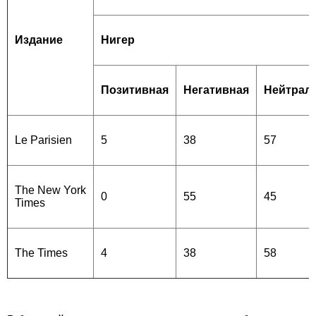
Издание
Нигер
Позитивная
Негативная
Нейтрал
Le Parisien
5
38
57
The New York
0
55
45
Times
The Times
4
38
58