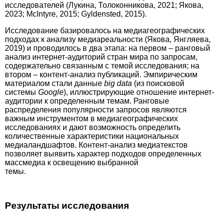
исследователей (Лукина, Толоконникова, 2021; Якова,
2023; McIntyre, 2015; Gyldensted, 2015).
Исследование базировалось на медиагеографических
подходах к анализу медиареальности (Якова, Янгляева,
2019) и проводилось в два этапа: на первом – ранговый
анализ интернет-аудиторий стран мира по запросам,
содержательно связанным с темой исследования; на
втором – контент-анализ публикаций. Эмпирическим
материалом стали данные
big data
(из поисковой
системы
Google
), иллюстрирующие отношение интернет-
аудитории к определенным темам. Ранговые
распределения популярности запросов являются
важным инструментом в медиагеографических
исследованиях и дают возможность определить
количественные характерис­тики национальных
медиаландшафтов. Контент-анализ медиатекстов
позволяет выявить характер подходов определенных
массмедиа к освещению выбранной
темы.
Результаты исследования