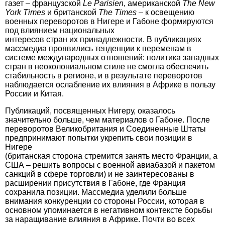
газет – французской
Le Parisien
, американской
The
New
York Times
и британской
The Times
– к освещению
военных переворотов в Нигере и Габоне формируются
под влиянием национальных
интересов стран их принадлежности. В пуб­ликациях
массмедиа проявились тенденции к переменам в
системе между­народных отношений: политика западных
стран в неоколониальном стиле не смогла обеспечить
стабильность в регио­не, и в результате переворотов
наблюдается ослабление их влияния в Африке в пользу
России и Китая.
Публикаций, посвященных Нигеру, оказалось
значительно больше, чем материалов о Габоне. После
переворотов Велико­британия и Соединенные Штаты
предпринимают попытки укрепить свои позиции в
Нигере
(британская сторона стремится занять мес­то Франции, а
США – решить вопросы с военной авиабазой и пакетом
санкций в сфере торговли) и не заинтересованы в
расширении присутствия в Габоне, где Франция
сохранила позиции. Массмедиа уделили больше
внимания конкуренции со стороны России, которая в
основном упоми­нается в негативном контексте борьбы
за наращивание влияния в Африке. Почти во всех