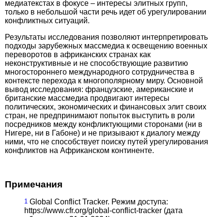
медиатекстах в фокусе – интересы элитных групп,
только в небольшой части речь идет об урегулировании
конфликтных ситуаций.
Результаты исследования позволяют интерпретировать
подходы зарубежных массмедиа к освещению военных
переворотов в африканских странах как
неконструктивные и не способствующие развитию
многостороннего международного сотрудничества в
контексте перехода к многополярному миру. Основной
вывод исследования: французские, американские и
британские массмедиа продвигают интересы
политических, экономических и финансовых элит своих
стран, не предпринимают попыток выступить в роли
посредников между конфликтующими сторонами (ни в
Нигере, ни в Габоне) и не призывают к диалогу между
ними, что не способствует поиску путей урегулирования
конфликтов на Африканском континенте.
Примечания
1
Global Conflict Tracker. Режим доступа:
https://www.cfr.org/global-conflict-tracker (дата