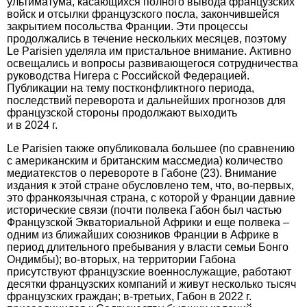
ультиматума, касающихся полного вывода французских
войск и отсылки французского посла, закончившейся
закрытием посольства Франции. Эти процессы
продолжались в течение нескольких месяцев, поэтому
Le Parisien уделяла им пристальное внимание. Активно
освещались и вопросы развивающегося сотрудничества
руководства Нигера с Российской Федерацией.
Публикации на тему постконф­ликтного периода,
последствий переворота и дальнейших прогнозов для
французской стороны продолжают выходить
и в 2024 г.
Le Parisien также опубликовала большее (по сравнению
с американским и британским массмедиа) количество
медиатекстов о перевороте в Габоне (23). Внимание
издания к этой стране обусловлено тем, что, во-первых,
это франкоязычная страна, с которой у Франции давние
историче­ские связи (почти полвека Габон был частью
Французской Экваториальной Африки и еще полвека –
одним из ближайших союзников Франции в Африке в
период длительного пребывания у власти семьи Бонго
Ондимбы); во-вторых, на территории Габона
присутствуют французские военнослужащие, работают
десятки французских компаний и живут несколько тысяч
французских граждан; в-третьих, Габон в 2022 г.