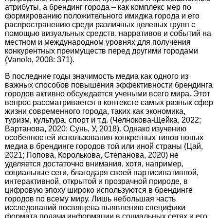
атрибуты, а брендинг города – как комплекс мер по
формированию положительного имиджа города и его
распространению среди различных целевых групп с
помощью визуальных средств, нар­ративов и событий на
местном и международном уровнях для получения
конкурентных преимуществ перед другими городами
(Vanolo, 2008: 371).
В последние годы значимость медиа как одного из
важных способов повышения эффективности брендинга
городов активно обсуждается учеными всего мира. Этот
вопрос рассматривается в контексте самых разных сфер
жизни современного города, таких как экономика,
туризм, культура, спорт и т.д. (Челнокова-Щейка, 2022;
Вартанова, 2020; Сунь, У, 2018). Однако изучению
особенностей использования конкретных типов новых
медиа в брендинге городов той или иной страны (Цай,
2021; Попова, Королькова, Степанова, 2020) не
уделяется достаточно внимания, хотя, например,
социальные сети, благодаря своей партисипативной,
интерактивной, открытой и прозрачной природе, в
цифровую эпоху широко используются в брендинге
городов по всему миру. Лишь небольшая часть
исследований посвящена выявлению специфики
формата подачи информации в социальных сетях и его