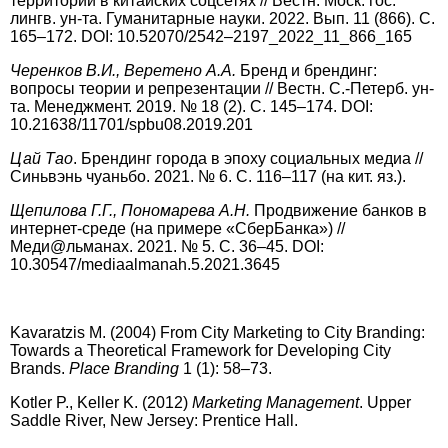
территорий в китайских соц­сетях // Вестн. Моск. гос.
лингв. ун-та. Гуманитарные науки. 2022. Вып. 11 (866). С.
165–172. DOI: 10.52070/2542–2197_2022_11_866_165
Черенков В.И., Веретено А.А.
Бренд и брендинг:
вопросы теории и репрезентации // Вестн. С.-Петерб. ун-
та. Менеджмент. 2019. № 18 (2). С. 145–174. DOI:
10.21638/11701/spbu08.2019.201
Цай Тао
. Брендинг города в эпоху социальных медиа //
Синьвэнь чуаньбо. 2021. № 6. С. 116–117 (на кит. яз.).
Щепилова Г.Г., Пономарева А.Н.
Продвижение банков в
интернет-среде (на примере «СберБанка») //
Меди@льманах. 2021. № 5. С. 36–45. DOI:
10.30547/mediaalmanah.5.2021.3645
Kavaratzis M. (2004) From City Marketing to City Branding:
Towards a Theoretical Framework for Developing City
Brands.
Place Branding
1 (1): 58–73.
Kotler P., Keller K. (2012)
Marketing Management
. Upper
Saddle River, New Jersey: Prentice Hall.