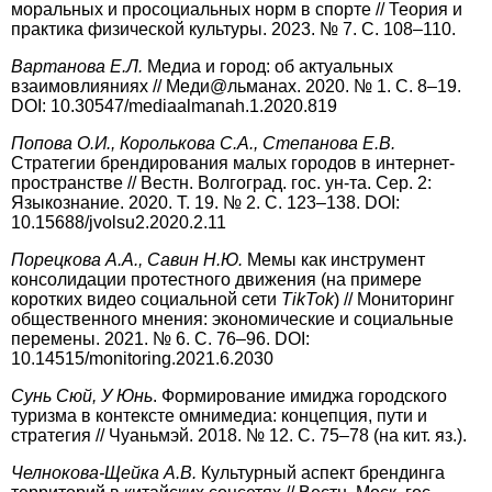
моральных и просоциальных норм в спорте // Теория и
практика физической культуры. 2023. № 7. C. 108–110.
Вартанова Е.Л.
Медиа и город: об актуальных
взаимовлияниях // Меди@льманах. 2020. № 1. С. 8–19.
DOI: 10.30547/mediaalmanah.1.2020.819
Попова О.И., Королькова С.А., Степанова Е.В.
Стратегии брендирования малых городов в интернет-
пространстве // Вестн. Волгоград. гос. ун-та. Сер. 2:
Языкознание. 2020. Т. 19. № 2. С. 123–138. DOI:
10.15688/jvolsu2.2020.2.11
Порецкова А.А., Савин Н.Ю.
Мемы как инструмент
консолидации протестного движения (на примере
коротких видео социальной сети
TikTok
) // Мониторинг
общественного мнения: экономические и социальные
перемены. 2021. № 6. С. 76–96. DOI:
10.14515/monitoring.2021.6.2030
Сунь Сюй, У Юнь
. Формирование имиджа городского
туризма в контексте омнимедиа: концепция, пути и
стратегия // Чуаньмэй. 2018. № 12. С. 75–78 (на кит. яз.).
Челнокова-Щейка А.В.
Культурный аспект брендинга