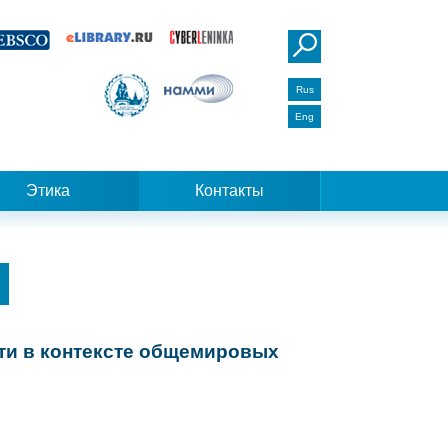
Rus
Eng
Этика
Контакты
ти в контексте общемировых