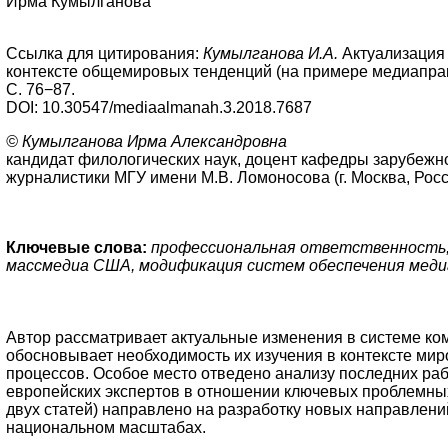
Ирма Кумылганова
Ссылка для цитирования:
Кумылганова И.А.
Актуализация 
контексте общемировых тенденций (на примере медиапрак
С. 76−87.
DOI: 10.30547/mediaalmanah.3.2018.7687
© Кумылганова Ирма Александровна
кандидат филологических наук, доцент кафедры зарубежн
журналистики МГУ имени М.В. Ломоносова (г. Москва, Росс
Ключевые слова:
профессиональная ответственность,
массмедиа США, модификация систем обеспечения мед
Автор рассматривает актуальные изменения в системе ко
обосновывает необходимость их изучения в контексте м
процессов. Особое место отведено анализу последних раб
европейских экспертов в отношении ключевых проблемных
двух статей) направлено на разработку новых направлений
национальном масштабах.