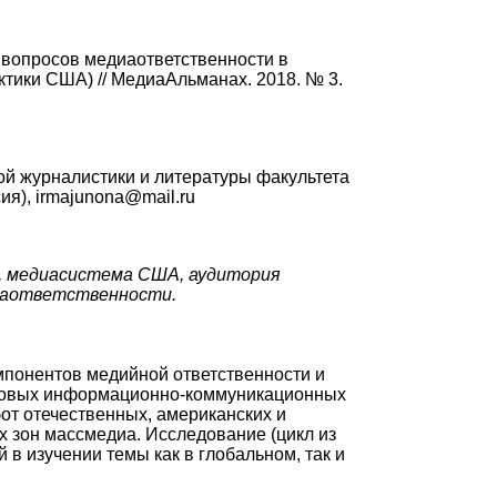
вопросов медиаответственности в
тики США) // МедиаАльманах. 2018. № 3.
ой журналистики и литературы факультета
ия), irmajunona@mail.ru
 медиасистема США, аудитория
иаответственности.
мпонентов медийной ответственности и
ировых информационно-коммуникационных
от отечественных, американских и
 зон массмедиа. Исследование (цикл из
 в изучении темы как в глобальном, так и