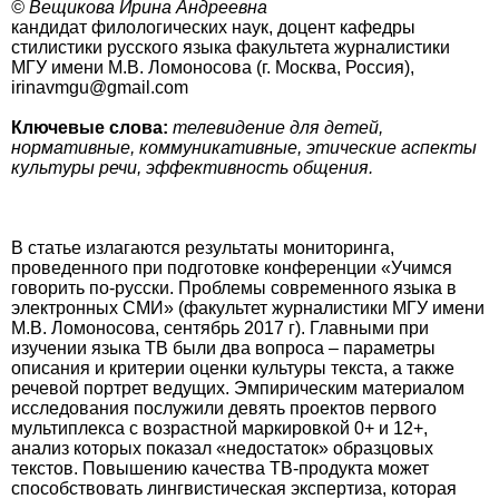
© Вещикова Ирина Андреевна
кандидат филологических наук, доцент кафедры
стилистики русского языка факультета журналистики
МГУ имени М.В. Ломоносова (г. Москва, Россия),
irinavmgu@gmail.com
Ключевые слова:
телевидение для детей,
нормативные, коммуникативные, этические аспекты
культуры речи, эффективность общения.
В статье излагаются результаты мониторинга,
проведенного при подготовке конференции «Учимся
говорить по-русски. Проблемы современного языка в
электронных СМИ» (факультет журналистики МГУ имени
М.В. Ломоносова, сентябрь 2017 г). Главными при
изучении языка ТВ были два вопроса – параметры
описания и критерии оценки культуры текста, а также
речевой портрет ведущих. Эмпирическим материалом
исследования послужили девять проектов первого
мультиплекса с возрастной маркировкой 0+ и 12+,
анализ которых показал «недостаток» образцовых
текстов. Повышению качества ТВ-продукта может
способствовать лингвистическая экспертиза, которая